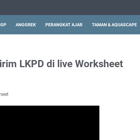
CGP
ANGGREK
PERANGKAT AJAR
TAMAN & AQUASCAPE
rim LKPD di live Worksheet
heet