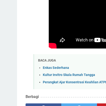
BACA JUGA
Enkas Sederhana
Kultur Invitro Skala Rumah Tangga
Perangkat Ajar Konsentrasi Keahlian ATP
Berbagi